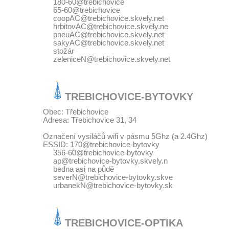
180-60@trebichovice
65-60@trebichovice
coopAC@trebichovice.skvely.net
hrbitovAC@trebichovice.skvely.ne
pneuAC@trebichovice.skvely.net
sakyAC@trebichovice.skvely.net
stožár
zeleniceN@trebichovice.skvely.net
TREBICHOVICE-BYTOVKY
Obec: Třebichovice
Adresa: Třebichovice 31, 34
Označení vysiláčů wifi v pásmu 5Ghz (a 2.4Ghz)
ESSID: 170@trebichovice-bytovky
356-60@trebichovice-bytovky
ap@trebichovice-bytovky.skvely.n
bedna asi na půdě
severN@trebichovice-bytovky.skve
urbanekN@trebichovice-bytovky.sk
TREBICHOVICE-OPTIKA