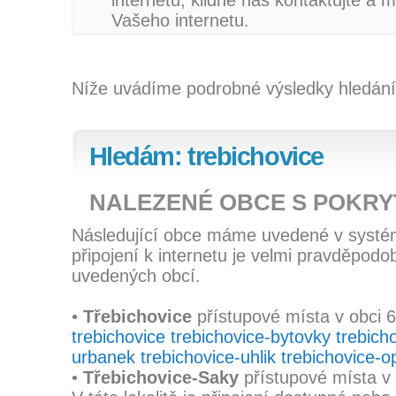
internetu, klidně nás kontaktujte a 
Vašeho internetu.
Níže uvádíme podrobné výsledky hledání
Hledám: trebichovice
NALEZENÉ OBCE S POKRY
Následující obce máme uvedené v systé
připojení k internetu je velmi pravděpod
uvedených obcí.
•
Třebichovice
přístupové místa v obci 
trebichovice
trebichovice-bytovky
trebich
urbanek
trebichovice-uhlik
trebichovice-o
•
Třebichovice-Saky
přístupové místa v 