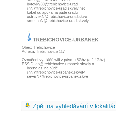
98-60@trebichovice-urad
bytovky60@trebichovice-urad
jihN@trebichovice-urad.skvely.net
kabel od apcka na půdě úřadu
ostruvekN@trebichovice-urad.skve
smecnoN@trebichovice-urad.skvely
TREBICHOVICE-URBANEK
Obec: Třebichovice
Adresa: Třebichovice 117
Označení vysiláčů wifi v pásmu 5Ghz (a 2.4Ghz)
ESSID: ap@trebichovice-urbanek.skvely.n
bedna asi na půdě
jihN@trebichovice-urbanek.skvely
severN@trebichovice-urbanek.skve
Zpět na vyhledávání v lokalitá