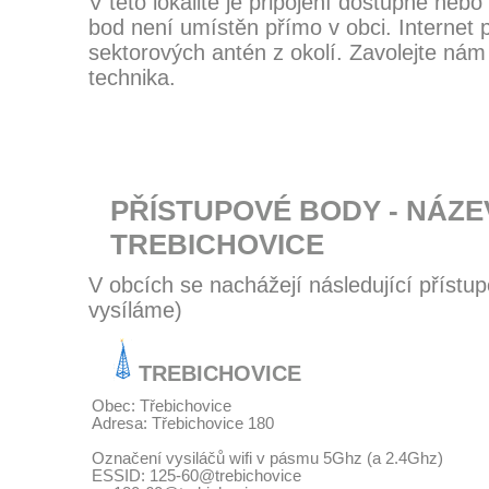
V této lokalitě je připojení dostupné nebo
bod není umístěn přímo v obci. Internet
sektorových antén z okolí. Zavolejte nám
technika.
PŘÍSTUPOVÉ BODY - NÁZE
TREBICHOVICE
V obcích se nachážejí následující přístup
vysíláme)
TREBICHOVICE
Obec: Třebichovice
Adresa: Třebichovice 180
Označení vysiláčů wifi v pásmu 5Ghz (a 2.4Ghz)
ESSID: 125-60@trebichovice